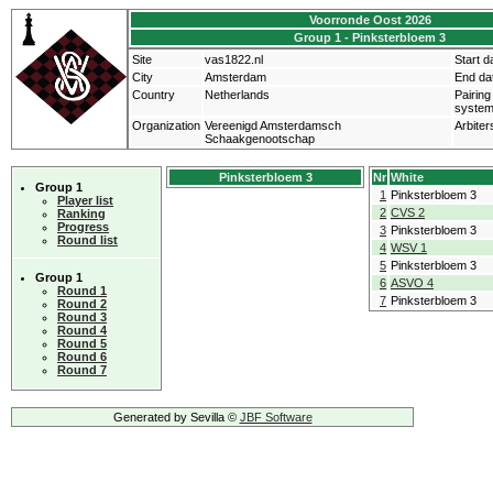
Voorronde Oost 2026
Group 1 - Pinksterbloem 3
Site
vas1822.nl
Start d
City
Amsterdam
End da
Country
Netherlands
Pairing
syste
Organization
Vereenigd Amsterdamsch
Arbiter
Schaakgenootschap
Pinksterbloem 3
Nr
White
Group 1
1
Pinksterbloem 3
Player list
2
CVS 2
Ranking
Progress
3
Pinksterbloem 3
Round list
4
WSV 1
5
Pinksterbloem 3
Group 1
6
ASVO 4
Round 1
7
Pinksterbloem 3
Round 2
Round 3
Round 4
Round 5
Round 6
Round 7
Generated by Sevilla ©
JBF Software