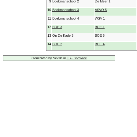
9
Boekmanschool 2
De Meer 1
10
Boekmanschool 3
ASVO 5
11
Boekmanschool 4
WSV 1
12
BOE 3
BOE 1
13
Op De Kade 3
BOE 5
14
BOE 2
BOE 4
Generated by Sevilla ©
JBF Software