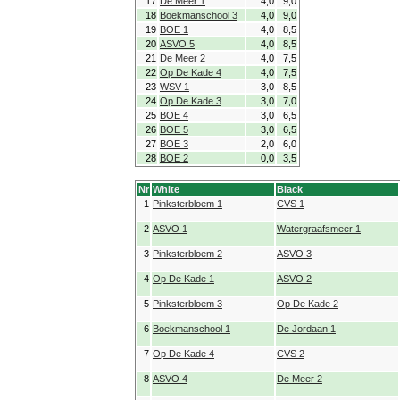
17
De Meer 1
4,0
9,0
18
Boekmanschool 3
4,0
9,0
19
BOE 1
4,0
8,5
20
ASVO 5
4,0
8,5
21
De Meer 2
4,0
7,5
22
Op De Kade 4
4,0
7,5
23
WSV 1
3,0
8,5
24
Op De Kade 3
3,0
7,0
25
BOE 4
3,0
6,5
26
BOE 5
3,0
6,5
27
BOE 3
2,0
6,0
28
BOE 2
0,0
3,5
Nr
White
Black
1
Pinksterbloem 1
CVS 1
2
ASVO 1
Watergraafsmeer 1
3
Pinksterbloem 2
ASVO 3
4
Op De Kade 1
ASVO 2
5
Pinksterbloem 3
Op De Kade 2
6
Boekmanschool 1
De Jordaan 1
7
Op De Kade 4
CVS 2
8
ASVO 4
De Meer 2