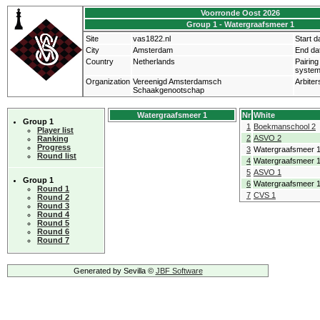
Voorronde Oost 2026
Group 1 - Watergraafsmeer 1
Site
vas1822.nl
Start d
City
Amsterdam
End da
Country
Netherlands
Pairing
syste
Organization
Vereenigd Amsterdamsch
Arbiter
Schaakgenootschap
Watergraafsmeer 1
Nr
White
Group 1
1
Boekmanschool 2
Player list
2
ASVO 2
Ranking
Progress
3
Watergraafsmeer 
Round list
4
Watergraafsmeer 
5
ASVO 1
Group 1
6
Watergraafsmeer 
Round 1
7
CVS 1
Round 2
Round 3
Round 4
Round 5
Round 6
Round 7
Generated by Sevilla ©
JBF Software