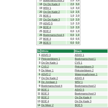
17
Boekmanschool 3
2,0
3,5
18
Op De Kade 4
2,0
3,0
19
WSV 1
1,0
3,0
20
Op De Kade 2
1,0
2,5
21
BOE 1
1,0
2,0
22
Op De Kade 3
1,0
2,0
23
ASVO 5
1,0
2,0
24
BOE 4
1,0
2,0
25
BOE 2
0,0
1,0
26
Boekmanschool 4
0,0
1,0
27
BOE 3
0,0
0,5
28
BOE 5
0,0
0,0
Nr
White
Black
1
ASVO 3
ASVO 1
2
Pinksterbloem 1
Boekmanschool 1
3
Op De Kade 1
CVS 1
4
CVS 2
Pinksterbloem 3
5
De Meer 1
Pinksterbloem 2
6
ASVO 2
Watergraafsmeer 1
7
Op De Kade 2
ASVO 4
8
De Jordaan 1
WSV 1
9
Boekmanschool 4
Boekmanschool 2
10
BOE 1
ASVO 5
11
BOE 3
Boekmanschool 3
12
BOE 2
Op De Kade 4
13
BOE 4
Op De Kade 3
14
De Meer 2
BOE 5