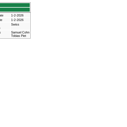
ate
1-2-2026
te
1-2-2026
Swiss
m
s
Samuel Cohn
Tobias Piet