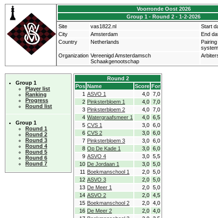
Voorronde Oost 2026
Group 1 - Round 2 - 1-2-2026
Site
vas1822.nl
Start d
City
Amsterdam
End da
Country
Netherlands
Pairing
syste
Organization
Vereenigd Amsterdamsch
Arbiter
Schaakgenootschap
Round 2
Group 1
Pos
Name
Score
For
Player list
1
ASVO 1
4,0
7,0
Ranking
Progress
2
Pinksterbloem 1
4,0
7,0
Round list
3
Pinksterbloem 2
4,0
7,0
4
Watergraafsmeer 1
4,0
6,5
Group 1
5
CVS 1
3,0
6,0
Round 1
6
CVS 2
3,0
6,0
Round 2
Round 3
7
Pinksterbloem 3
3,0
6,0
Round 4
8
Op De Kade 1
3,0
6,0
Round 5
9
ASVO 4
3,0
5,5
Round 6
Round 7
10
De Jordaan 1
3,0
5,0
11
Boekmanschool 1
2,0
5,0
12
ASVO 3
2,0
5,0
13
De Meer 1
2,0
5,0
14
ASVO 2
2,0
4,5
15
Boekmanschool 2
2,0
4,0
16
De Meer 2
2,0
4,0