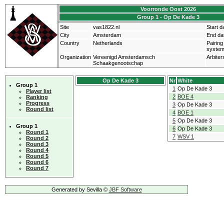
Voorronde Oost 2026
Group 1 - Op De Kade 3
Site
vas1822.nl
Start d
City
Amsterdam
End da
Country
Netherlands
Pairing
syste
Organization
Vereenigd Amsterdamsch
Arbiter
Schaakgenootschap
Op De Kade 3
Nr
White
Group 1
1
Op De Kade 3
Player list
2
BOE 4
Ranking
Progress
3
Op De Kade 3
Round list
4
BOE 1
5
Op De Kade 3
Group 1
6
Op De Kade 3
Round 1
7
WSV 1
Round 2
Round 3
Round 4
Round 5
Round 6
Round 7
Generated by Sevilla ©
JBF Software